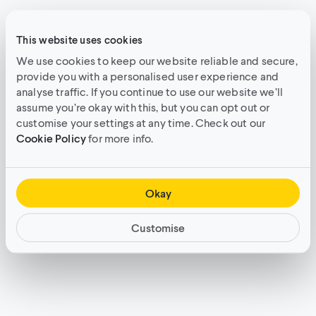
Conheça nossa equipe global de
This website uses cookies
atendimento e serviços ao
We use cookies to keep our website reliable and secure,
provide you with a personalised user experience and
cliente.
analyse traffic. If you continue to use our website we’ll
assume you’re okay with this, but you can opt out or
Somos nativos das indústrias de publicidade e
customise your settings at any time. Check out our
música, assim como você. Com experiência em
Cookie Policy
for more info.
agências, marketing e produção, nosso time
entrega o nível adequado de suporte para
aumentar o seu time, com base nas suas
Okay
necessidades.
Customise
Conheça o nosso time