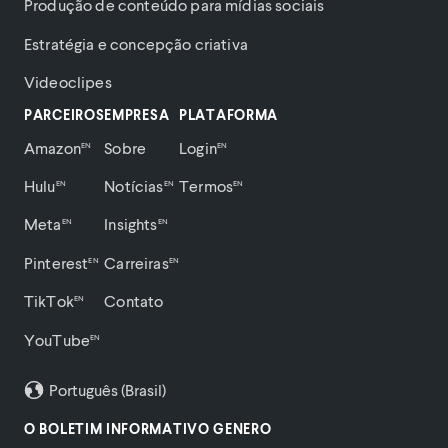
Produção de conteúdo para mídias sociais
Estratégia e concepção criativa
Videoclipes
PARCEIROS
EMPRESA
PLATAFORMA
Amazon
Sobre
Login
EN
EN
Hulu
Notícias
Termos
EN
EN
EN
Meta
Insights
EN
EN
Pinterest
Carreiras
EN
EN
TikTok
Contato
EN
YouTube
EN
Português (Brasil)
O BOLETIM INFORMATIVO GENERO