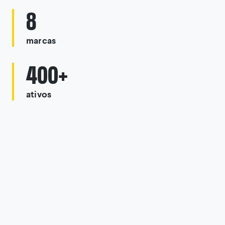
8
marcas
400+
ativos